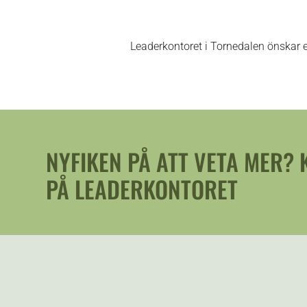
Leaderkontoret i Tornedalen önskar er 
NYFIKEN PÅ ATT VETA MER?
PÅ LEADERKONTORET