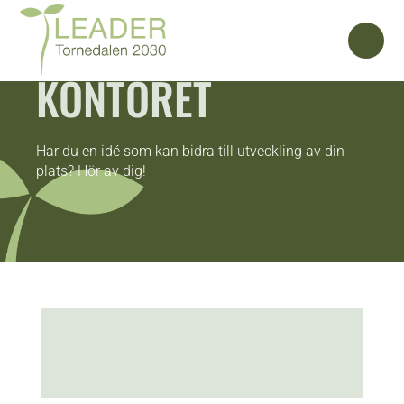
KONTORET
Har du en idé som kan bidra till utveckling av din
plats? Hör av dig!