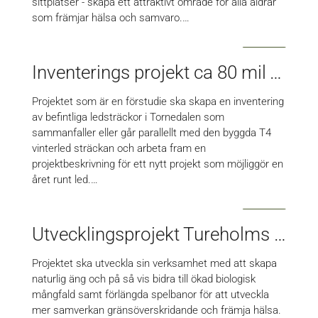
sittplatser - skapa ett attraktivt område för alla åldrar
som främjar hälsa och samvaro.…
Inventerings projekt ca 80 mil T4 sommarled från fjäll till hav
Projektet som är en förstudie ska skapa en inventering
av befintliga ledsträckor i Tornedalen som
sammanfaller eller går parallellt med den byggda T4
vinterled sträckan och arbeta fram en
projektbeskrivning för ett nytt projekt som möjliggör en
året runt led.…
Utvecklingsprojekt Tureholms nya golfbana
Projektet ska utveckla sin verksamhet med att skapa
naturlig äng och på så vis bidra till ökad biologisk
mångfald samt förlängda spelbanor för att utveckla
mer samverkan gränsöverskridande och främja hälsa.