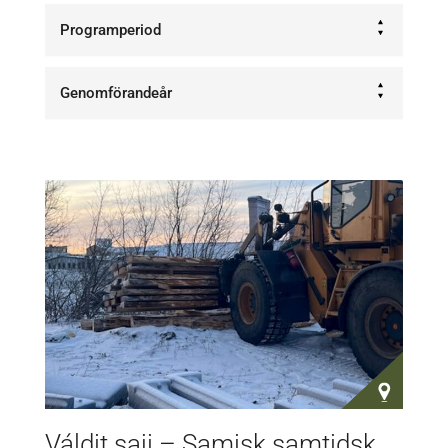
Programperiod
Genomförandeår
Váldit saji – Samisk samtidskonst och våra gemensamma livsrum