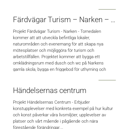
Färdvägar Turism – Narken – Tornedalen
Projekt Färdvägar Turism - Narken - Tornedalen
kommer att att utveckla befintliga lokaler,
naturområden och evenemang för att skapa nya
mötesplatser och möjliggöra för turism och
arbetstillfällen. Projektet kommer att bygga ett
omklädningsrum med dusch och wc på Narkens
gamla skola, bygga en friggebod för uthyrning och
bygga om en byggnad till bagarstuga, skapa båt och
grillplats vid älven…
Händelsernas centrum
Projekt Händelsernas Centrum - Erbjuder
konstupplevelser med konkreta exempel på hur kultur
och konst påverkar våra livsmiljöer, upplevelser av
platser och vårt mående i pågående och nära
förestående förändringar.…