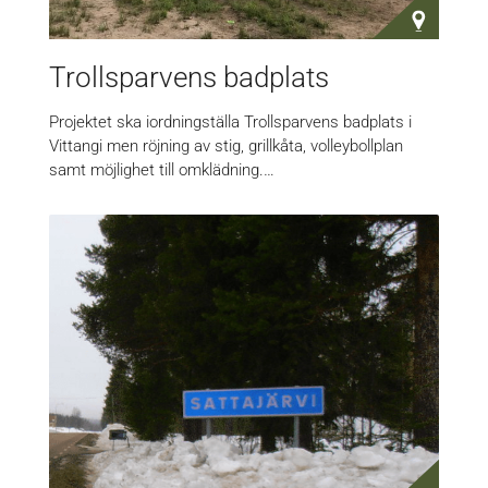
Trollsparvens badplats
Projektet ska iordningställa Trollsparvens badplats i
Vittangi men röjning av stig, grillkåta, volleybollplan
samt möjlighet till omklädning.…