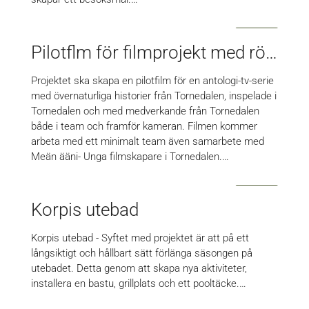
Pilotflm för filmprojekt med rötterna i den Tornedalska berättartraditionen
Projektet ska skapa en pilotfilm för en antologi-tv-serie
med övernaturliga historier från Tornedalen, inspelade i
Tornedalen och med medverkande från Tornedalen
både i team och framför kameran. Filmen kommer
arbeta med ett minimalt team även samarbete med
Meän ääni- Unga filmskapare i Tornedalen.…
Korpis utebad
Korpis utebad - Syftet med projektet är att på ett
långsiktigt och hållbart sätt förlänga säsongen på
utebadet. Detta genom att skapa nya aktiviteter,
installera en bastu, grillplats och ett pooltäcke.…