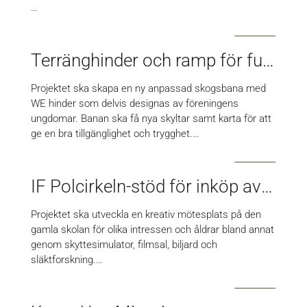
…
Terränghinder och ramp för funktionsnedsatta
Projektet ska skapa en ny anpassad skogsbana med
WE hinder som delvis designas av föreningens
ungdomar. Banan ska få nya skyltar samt karta för att
ge en bra tillgänglighet och trygghet.…
IF Polcirkeln-stöd för inköp av utrustning till lokaler för aktiviteter för alla åldrar
Projektet ska utveckla en kreativ mötesplats på den
gamla skolan för olika intressen och åldrar bland annat
genom skyttesimulator, filmsal, biljard och
släktforskning.…